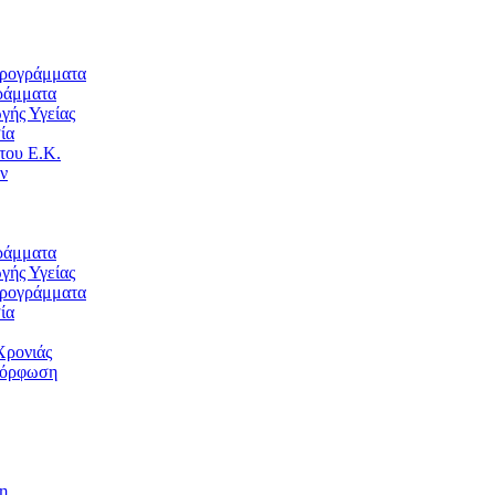
Προγράμματα
ράμματα
ής Υγείας
ία
του Ε.Κ.
ν
ράμματα
ής Υγείας
Προγράμματα
ία
Χρονιάς
μόρφωση
η