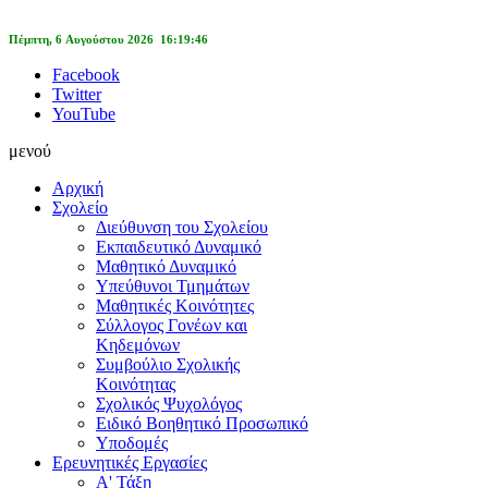
Πέμπτη, 6 Αυγούστου 2026 16:19:46
Facebook
Twitter
YouTube
μενού
Αρχική
Σχολείο
Διεύθυνση του Σχολείου
Εκπαιδευτικό Δυναμικό
Μαθητικό Δυναμικό
Υπεύθυνοι Τμημάτων
Μαθητικές Κοινότητες
Σύλλογος Γονέων και
Κηδεμόνων
Συμβούλιο Σχολικής
Κοινότητας
Σχολικός Ψυχολόγος
Ειδικό Βοηθητικό Προσωπικό
Υποδομές
Ερευνητικές Εργασίες
Α' Τάξη