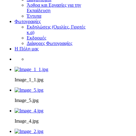
Άρθρα και Εργασίες για την
Εκπαίδευση
Έντυπα
Φωτογραφίες
Εκδηλώσεις (Ομιλίες, Γιορτές
κ.α)
Εκδρομές
Διάφορες Φωτογραφίες
Η Πόλη μας
Image_1_1.jpg
Image_5.jpg
Image_4.jpg