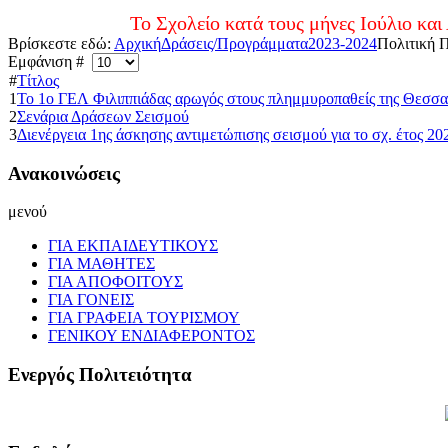
Το Σχολείο κατά τους μήνες Ιούλιο και Αύγουστ
Βρίσκεστε εδώ:
Αρχική
Δράσεις/Προγράμματα
2023-2024
Πολιτική 
Εμφάνιση #
#
Τίτλος
1
Το 1ο ΓΕΛ Φιλιππιάδας αρωγός στους πλημμυροπαθείς της Θεσσα
2
Σενάρια Δράσεων Σεισμού
3
Διενέργεια 1ης άσκησης αντιμετώπισης σεισμού για το σχ. έτος 2
Ανακοινώσεις
μενού
ΓΙΑ ΕΚΠΑΙΔΕΥΤΙΚΟΥΣ
ΓΙΑ ΜΑΘΗΤΕΣ
ΓΙΑ ΑΠΟΦΟΙΤΟΥΣ
ΓΙΑ ΓΟΝΕΙΣ
ΓΙΑ ΓΡΑΦΕΙΑ ΤΟΥΡΙΣΜΟΥ
ΓΕΝΙΚΟΥ ΕΝΔΙΑΦΕΡΟΝΤΟΣ
Ενεργός Πολιτειότητα