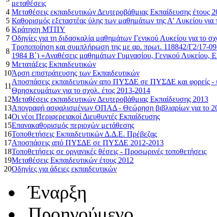
μεταθέσεις
4
Μεταθέσεις εκπαιδευτικών Δευτεροβάθμιας Εκπαίδευσης έτους 2
5
Καθορισμός εξεταστέας ύλης των μαθημάτων της Α' Λυκείου για 
6
Κράτηση ΜΤΠΥ
7
Οδηγίες για τη διδασκαλία μαθημάτων Γενικού Λυκείου για το σχ
Τροποποίηση και συμπλήρωση της με αρ. πρωτ. 118842/Γ2/17-0
8
1984 Β΄) «Αναθέσεις μαθημάτων Γυμνασίου, Γενικού Λυκείου, 
9
Μετατάξεις Εκπαιδευτικών
10
Άρση επιστράτευσης των Εκπαιδευτικών
Αποσπάσεις εκπαιδευτικών απο ΠΥΣΔΕ σε ΠΥΣΔΕ και φορείς - υ
11
Θρησκευμάτων για το σχολ. έτος 2013-2014
12
Μεταθέσεις εκπαιδευτικών Δευτεροβάθμιας Εκπαίδευσης 2013
13
Απογραφή ασφαλισμένων ΟΠΑΔ - Θεώρηση βιβλιαρίων για το 2
14
Οι νέοι Περιφερειακοί Διευθυντές Εκπαίδευσης
15
Επανακαθορισμός περιοχών μετάθεσης
16
Τοποθετήσεις Εκπαιδευτικών Δ.Δ.Ε. Πρέβεζας
17
Αποσπάσεις από ΠΥΣΔΕ σε ΠΥΣΔΕ 2012-2013
18
Τοποθετήσεις σε οργανικές θέσεις - Προσωρινές τοποθετήσεις
19
Μεταθέσεις Εκπαιδευτικών έτους 2012
20
Οδηγίες για άδειες εκπαιδευτικών
Έναρξη
Προηγούμενο