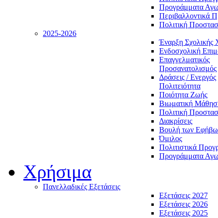
Προγράμματα Αγωγ
Περιβαλλοντικά 
Πολιτική Προστασ
2025-2026
Έναρξη Σχολικής 
Ενδοσχολική Επι
Επαγγελματικός
Προσανατολισμός
Δράσεις / Ενεργός
Πολιτειότητα
Ποιότητα Ζωής
Βιωματική Μάθησ
Πολιτική Προστασ
Διακρίσεις
Βουλή των Εφήβω
Όμιλος
Πολιτιστικά Προγ
Προγράμματα Αγωγ
Χρήσιμα
Πανελλαδικές Εξετάσεις
Εξετάσεις 2027
Εξετάσεις 2026
Εξετάσεις 2025