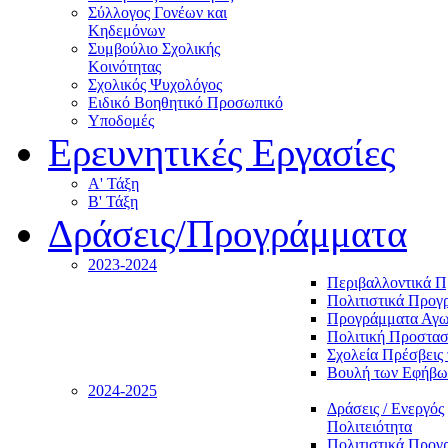
Σύλλογος Γονέων και
Κηδεμόνων
Συμβούλιο Σχολικής
Κοινότητας
Σχολικός Ψυχολόγος
Ειδικό Βοηθητικό Προσωπικό
Υποδομές
Ερευνητικές Εργασίες
Α' Τάξη
Β' Τάξη
Δράσεις/Προγράμματα
2023-2024
Περιβαλλοντικά 
Πολιτιστικά Προγ
Προγράμματα Αγωγ
Πολιτική Προστασ
Σχολεία Πρέσβεις 
Βουλή των Εφήβω
2024-2025
Δράσεις / Ενεργός
Πολιτειότητα
Πολιτιστικά Προγ