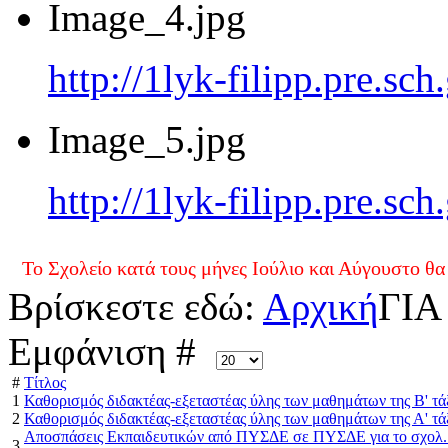
Image_4.jpg
http://1lyk-filipp.pre.sc
Image_5.jpg
http://1lyk-filipp.pre.sc
είο κατά τους μήνες Ιούλιο και Αύγουστο θα είναι ανοι
Βρίσκεστε εδώ:
Αρχική
ΓΙΑ
Εμφάνιση #
#
Τίτλος
1
Καθορισμός διδακτέας-εξεταστέας ύλης των μαθημάτων της Β' τά
2
Καθορισμός διδακτέας-εξεταστέας ύλης των μαθημάτων της Α' τά
Αποσπάσεις Εκπαιδευτικών από ΠΥΣΔΕ σε ΠΥΣΔΕ για το σχολ. έ
3