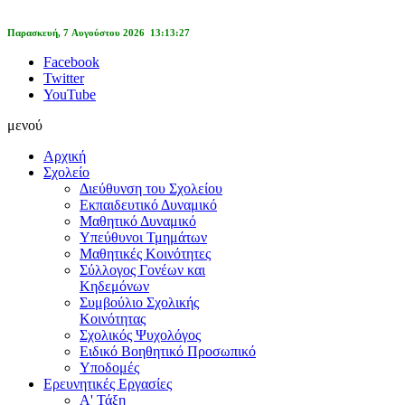
Παρασκευή, 7 Αυγούστου 2026 13:13:27
Facebook
Twitter
YouTube
μενού
Αρχική
Σχολείο
Διεύθυνση του Σχολείου
Εκπαιδευτικό Δυναμικό
Μαθητικό Δυναμικό
Υπεύθυνοι Τμημάτων
Μαθητικές Κοινότητες
Σύλλογος Γονέων και
Κηδεμόνων
Συμβούλιο Σχολικής
Κοινότητας
Σχολικός Ψυχολόγος
Ειδικό Βοηθητικό Προσωπικό
Υποδομές
Ερευνητικές Εργασίες
Α' Τάξη