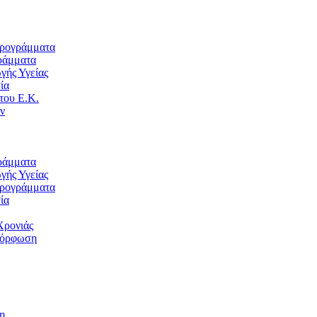
Προγράμματα
ράμματα
ής Υγείας
ία
του Ε.Κ.
ν
ράμματα
ής Υγείας
Προγράμματα
ία
Χρονιάς
μόρφωση
η