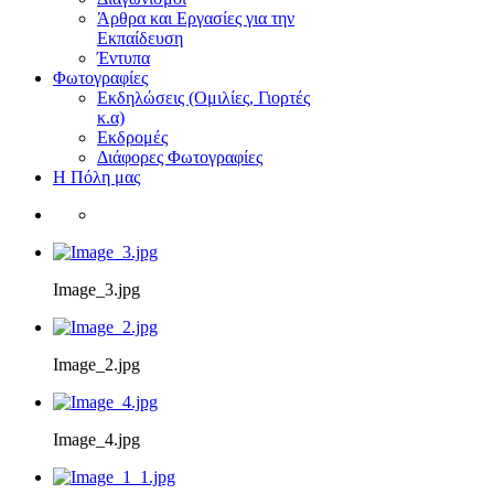
Άρθρα και Εργασίες για την
Εκπαίδευση
Έντυπα
Φωτογραφίες
Εκδηλώσεις (Ομιλίες, Γιορτές
κ.α)
Εκδρομές
Διάφορες Φωτογραφίες
Η Πόλη μας
Image_3.jpg
Image_2.jpg
Image_4.jpg