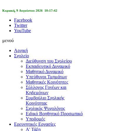
Κυριακή, 9 Αυγούστου 2026 10:17:42
Facebook
Twitter
YouTube
μενού
Αρχική
Σχολείο
Διεύθυνση του Σχολείου
Εκπαιδευτικό Δυναμικό
Μαθητικό Δυναμικό
Υπεύθυνοι Τμημάτων
Μαθητικές Κοινότητες
Σύλλογος Γονέων και
Κηδεμόνων
Συμβούλιο Σχολικής
Κοινότητας
Σχολικός Ψυχολόγος
Ειδικό Βοηθητικό Προσωπικό
Υποδομές
Ερευνητικές Εργασίες
Α' Τάξη