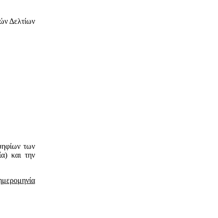
κών Δελτίων
ψηφίων των
α) και την
ημερομηνία