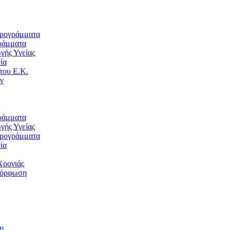
Προγράμματα
ράμματα
ής Υγείας
ία
του Ε.Κ.
ν
ράμματα
ής Υγείας
Προγράμματα
ία
Χρονιάς
μόρφωση
η