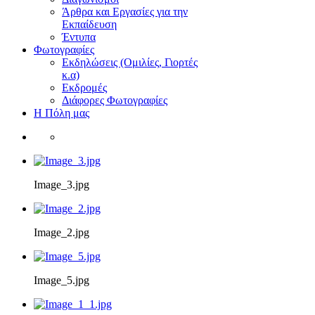
Άρθρα και Εργασίες για την
Εκπαίδευση
Έντυπα
Φωτογραφίες
Εκδηλώσεις (Ομιλίες, Γιορτές
κ.α)
Εκδρομές
Διάφορες Φωτογραφίες
Η Πόλη μας
Image_3.jpg
Image_2.jpg
Image_5.jpg