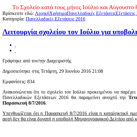
Σχολείο κατά τους μήνες Ιούλιο και Αύγουστο θα είναι 
Βρίσκεστε εδώ:
Αρχική
Χρήσιμα
Πανελλαδικές Εξετάσεις
Εξετάσεις
Κατηγορία:
Πανελλαδικές Εξετάσεις 2016
Λειτουργία σχολείου τον Ιούλιο για υποβ
Γράφτηκε από τον/την Διαχειριστής
Δημοσιεύτηκε στις Τετάρτη, 29 Ιουνίου 2016 21:08
Εμφανίσεις: 834
Ανακοινώνεται ότι το σχολείο τον Ιούλιο προκειμένου να παρέχ
Πανελλαδικών Εξετάσεων 2016 θα παραμείνει ανοιχτό την
Τετ
Παρασκευή 8/7/2016
.
Υπενθυμίζεται ότι η Παρασκευή 8/7/2016 είναι η καταληκτική η
αυτή δεν θα είναι δυνατή η υποβολή Μηχανογραφικού Δελτίου από 