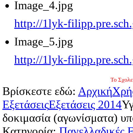
Image_4.jpg
http://1lyk-filipp.pre.sc
Image_5.jpg
http://1lyk-filipp.pre.sc
Το Σχολείο κατά του
Βρίσκεστε εδώ:
Αρχική
Χρή
Εξετάσεις
Εξετάσεις 2014
Υγ
δοκιμασία (αγωνίσματα) υπ
Κατηγορία:
Πανελλαδικές Ε