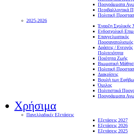
Προγράμματα Αγωγ
Περιβαλλοντικά 
Πολιτική Προστασ
2025-2026
Έναρξη Σχολικής 
Ενδοσχολική Επι
Επαγγελματικός
Προσανατολισμός
Δράσεις / Ενεργός
Πολιτειότητα
Ποιότητα Ζωής
Βιωματική Μάθησ
Πολιτική Προστασ
Διακρίσεις
Βουλή των Εφήβω
Όμιλος
Πολιτιστικά Προγ
Προγράμματα Αγωγ
Χρήσιμα
Πανελλαδικές Εξετάσεις
Εξετάσεις 2027
Εξετάσεις 2026
Εξετάσεις 2025