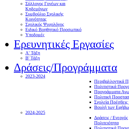
Σύλλογος Γονέων και
Κηδεμόνων
Συμβούλιο Σχολικής
Κοινότητας
Σχολικός Ψυχολόγος
Ειδικό Βοηθητικό Προσωπικό
Υποδομές
Ερευνητικές Εργασίες
Α' Τάξη
Β' Τάξη
Δράσεις/Προγράμματα
2023-2024
Περιβαλλοντικά 
Πολιτιστικά Προγ
Προγράμματα Αγωγ
Πολιτική Προστασ
Σχολεία Πρέσβεις 
Βουλή των Εφήβω
2024-2025
Δράσεις / Ενεργός
Πολιτειότητα
Πολιτιστικά Προγ