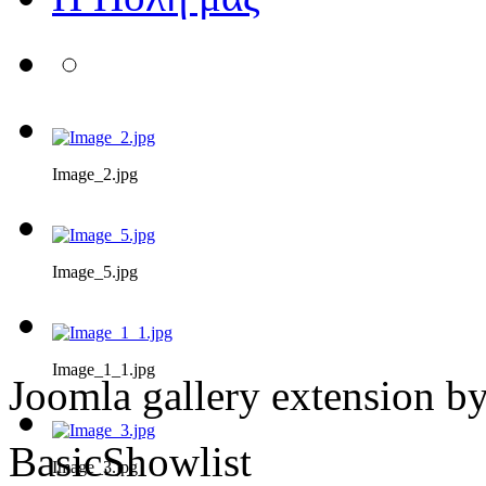
Image_2.jpg
Image_5.jpg
Image_1_1.jpg
Joomla gallery extension b
BasicShowlist
Image_3.jpg