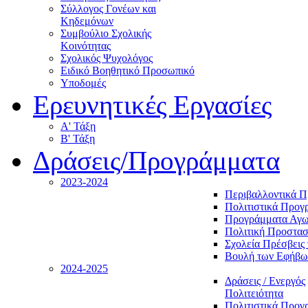
Σύλλογος Γονέων και
Κηδεμόνων
Συμβούλιο Σχολικής
Κοινότητας
Σχολικός Ψυχολόγος
Ειδικό Βοηθητικό Προσωπικό
Υποδομές
Ερευνητικές Εργασίες
Α' Τάξη
Β' Τάξη
Δράσεις/Προγράμματα
2023-2024
Περιβαλλοντικά 
Πολιτιστικά Προγ
Προγράμματα Αγωγ
Πολιτική Προστασ
Σχολεία Πρέσβεις 
Βουλή των Εφήβω
2024-2025
Δράσεις / Ενεργός
Πολιτειότητα
Πολιτιστικά Προγ