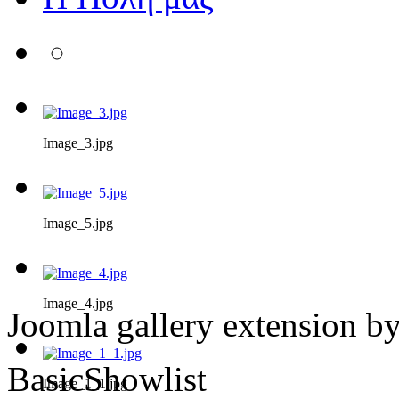
Image_3.jpg
Image_5.jpg
Image_4.jpg
Joomla gallery extension b
BasicShowlist
Image_1_1.jpg