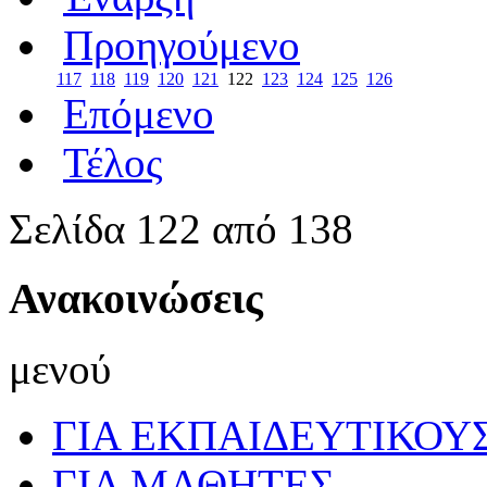
Προηγούμενο
117
118
119
120
121
122
123
124
125
126
Επόμενο
Τέλος
Σελίδα 122 από 138
Ανακοινώσεις
μενού
ΓΙΑ ΕΚΠΑΙΔΕΥΤΙΚΟΥ
ΓΙΑ ΜΑΘΗΤΕΣ