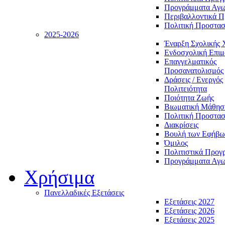
Προγράμματα Αγωγ
Περιβαλλοντικά 
Πολιτική Προστασ
2025-2026
Έναρξη Σχολικής 
Ενδοσχολική Επι
Επαγγελματικός
Προσανατολισμός
Δράσεις / Ενεργός
Πολιτειότητα
Ποιότητα Ζωής
Βιωματική Μάθησ
Πολιτική Προστασ
Διακρίσεις
Βουλή των Εφήβω
Όμιλος
Πολιτιστικά Προγ
Προγράμματα Αγωγ
Χρήσιμα
Πανελλαδικές Εξετάσεις
Εξετάσεις 2027
Εξετάσεις 2026
Εξετάσεις 2025