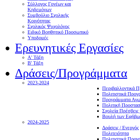
Σύλλογος Γονέων και
Κηδεμόνων
Συμβούλιο Σχολικής
Κοινότητας
Σχολικός Ψυχολόγος
Ειδικό Βοηθητικό Προσωπικό
Υποδομές
Ερευνητικές Εργασίες
Α' Τάξη
Β' Τάξη
Δράσεις/Προγράμματα
2023-2024
Περιβαλλοντικά 
Πολιτιστικά Προγ
Προγράμματα Αγωγ
Πολιτική Προστασ
Σχολεία Πρέσβεις 
Βουλή των Εφήβω
2024-2025
Δράσεις / Ενεργός
Πολιτειότητα
Πολιτιστικά Προγ