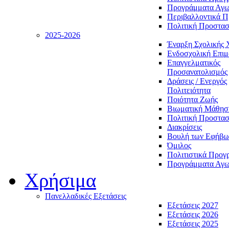
Προγράμματα Αγωγ
Περιβαλλοντικά 
Πολιτική Προστασ
2025-2026
Έναρξη Σχολικής 
Ενδοσχολική Επι
Επαγγελματικός
Προσανατολισμός
Δράσεις / Ενεργός
Πολιτειότητα
Ποιότητα Ζωής
Βιωματική Μάθησ
Πολιτική Προστασ
Διακρίσεις
Βουλή των Εφήβω
Όμιλος
Πολιτιστικά Προγ
Προγράμματα Αγωγ
Χρήσιμα
Πανελλαδικές Εξετάσεις
Εξετάσεις 2027
Εξετάσεις 2026
Εξετάσεις 2025