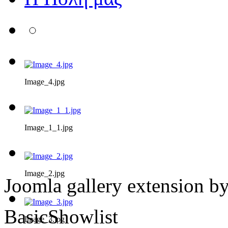
Image_4.jpg
Image_1_1.jpg
Image_2.jpg
Joomla gallery extension b
BasicShowlist
Image_3.jpg