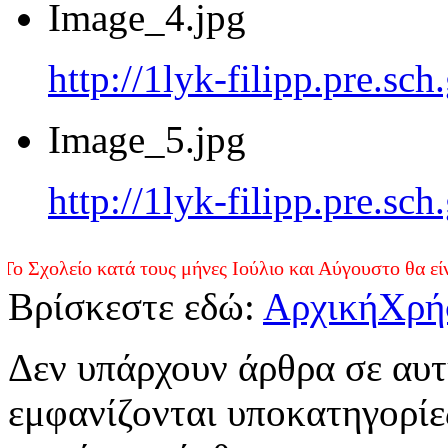
Image_4.jpg
http://1lyk-filipp.pre.sc
Image_5.jpg
http://1lyk-filipp.pre.sc
ο κατά τους μήνες Ιούλιο και Αύγουστο θα είναι ανοικτ
Βρίσκεστε εδώ:
Αρχική
Χρή
Δεν υπάρχουν άρθρα σε αυτ
εμφανίζονται υποκατηγορίες