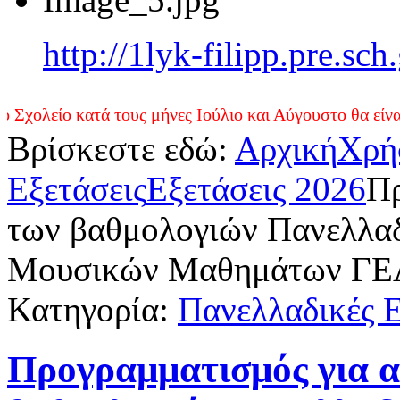
http://1lyk-filipp.pre.sc
κατά τους μήνες Ιούλιο και Αύγουστο θα είναι ανοικτό
Βρίσκεστε εδώ:
Αρχική
Χρή
Εξετάσεις
Εξετάσεις 2026
Πρ
των βαθμολογιών Πανελλαδ
Μουσικών Μαθημάτων ΓΕ
Κατηγορία:
Πανελλαδικές Ε
Προγραμματισμός για 