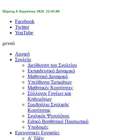
Πέμπτη, 6 Αυγούστου 2026 22:41:06
Facebook
Twitter
YouTube
μενού
Αρχική
Σχολείο
Διεύθυνση του Σχολείου
Εκπαιδευτικό Δυναμικό
Μαθητικό Δυναμικό
Υπεύθυνοι Τμημάτων
Μαθητικές Κοινότητες
Σύλλογος Γονέων και
Κηδεμόνων
Συμβούλιο Σχολικής
Κοινότητας
Σχολικός Ψυχολόγος
Ειδικό Βοηθητικό Προσωπικό
Υποδομές
Ερευνητικές Εργασίες
Α' Τάξη