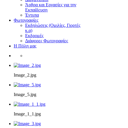
Άρθρα και Εργασίες για την
Εκπαίδευση
Έντυπα
Φωτογραφίες
Εκδηλώσεις (Ομιλίες, Γιορτές
κ.α)
Εκδρομές
Διάφορες Φωτογραφίες
Η Πόλη μας
Image_2.jpg
Image_5.jpg
Image_1_1.jpg