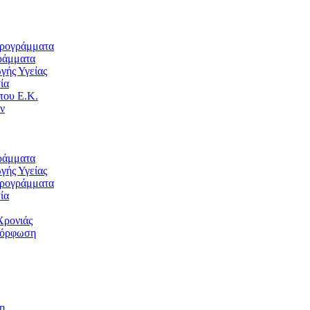
Προγράμματα
ράμματα
ής Υγείας
ία
του Ε.Κ.
ν
ράμματα
ής Υγείας
Προγράμματα
ία
Χρονιάς
μόρφωση
η