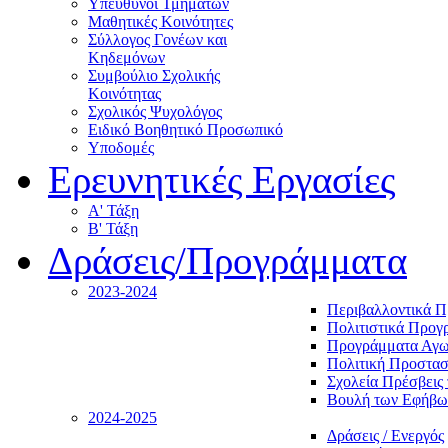
Υπεύθυνοι Τμημάτων
Μαθητικές Κοινότητες
Σύλλογος Γονέων και
Κηδεμόνων
Συμβούλιο Σχολικής
Κοινότητας
Σχολικός Ψυχολόγος
Ειδικό Βοηθητικό Προσωπικό
Υποδομές
Ερευνητικές Εργασίες
Α' Τάξη
Β' Τάξη
Δράσεις/Προγράμματα
2023-2024
Περιβαλλοντικά 
Πολιτιστικά Προγ
Προγράμματα Αγωγ
Πολιτική Προστασ
Σχολεία Πρέσβεις 
Βουλή των Εφήβω
2024-2025
Δράσεις / Ενεργός