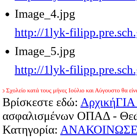
Image_4.jpg
http://1lyk-filipp.pre.sc
Image_5.jpg
http://1lyk-filipp.pre.sc
 κατά τους μήνες Ιούλιο και Αύγουστο θα είναι ανοικτό
Βρίσκεστε εδώ:
Αρχική
ΓΙΑ
ασφαλισμένων ΟΠΑΔ - Θεώρ
Κατηγορία:
ΑΝΑΚΟΙΝΩΣΕ