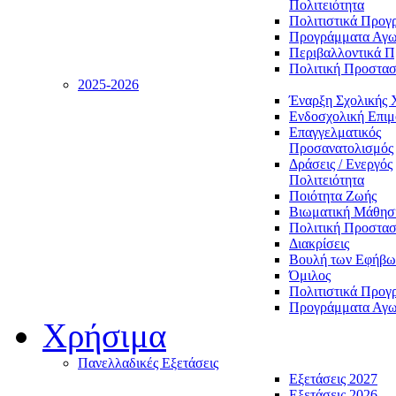
Πολιτειότητα
Πολιτιστικά Προγ
Προγράμματα Αγωγ
Περιβαλλοντικά 
Πολιτική Προστασ
2025-2026
Έναρξη Σχολικής 
Ενδοσχολική Επι
Επαγγελματικός
Προσανατολισμός
Δράσεις / Ενεργός
Πολιτειότητα
Ποιότητα Ζωής
Βιωματική Μάθησ
Πολιτική Προστασ
Διακρίσεις
Βουλή των Εφήβω
Όμιλος
Πολιτιστικά Προγ
Προγράμματα Αγωγ
Χρήσιμα
Πανελλαδικές Εξετάσεις
Εξετάσεις 2027
Εξετάσεις 2026