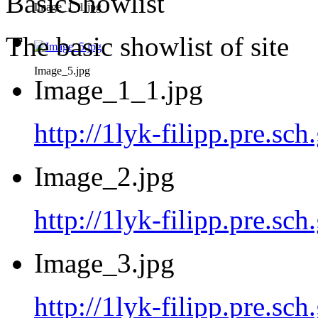
BasicShowlist
Image_1_1.jpg
The basic showlist of site
Image_5.jpg
Image_1_1.jpg
http://1lyk-filipp.pre.sc
Image_2.jpg
http://1lyk-filipp.pre.sc
Image_3.jpg
http://1lyk-filipp.pre.sc