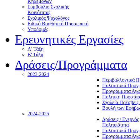
Κηδεμόνων
Συμβούλιο Σχολικής
Κοινότητας
Σχολικός Ψυχολόγος
Ειδικό Βοηθητικό Προσωπικό
Υποδομές
Ερευνητικές Εργασίες
Α' Τάξη
Β' Τάξη
Δράσεις/Προγράμματα
2023-2024
Περιβαλλοντικά 
Πολιτιστικά Προγ
Προγράμματα Αγωγ
Πολιτική Προστασ
Σχολεία Πρέσβεις 
Βουλή των Εφήβω
2024-2025
Δράσεις / Ενεργός
Πολιτειότητα
Πολιτιστικά Προγ
Προγράμματα Αγωγ