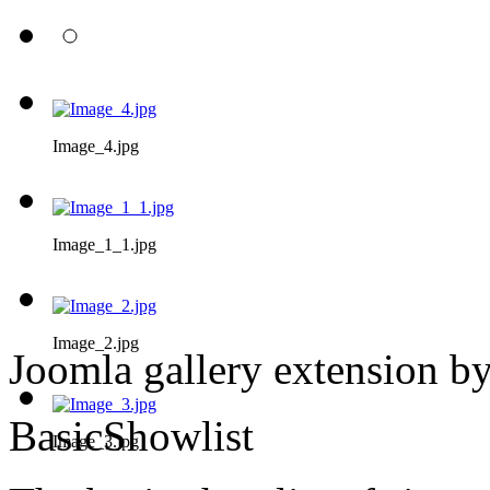
Image_4.jpg
Image_1_1.jpg
Image_2.jpg
Joomla gallery extension b
BasicShowlist
Image_3.jpg