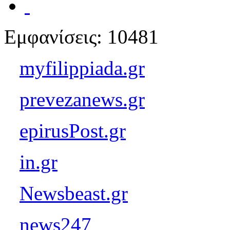
Εμφανίσεις: 10481
myfilippiada.gr
prevezanews.gr
epirusPost.gr
in.gr
Newsbeast.gr
news247