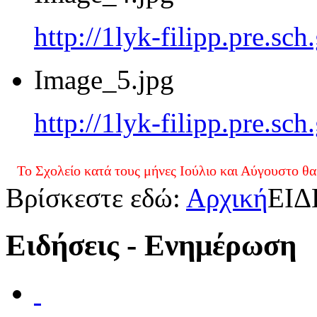
http://1lyk-filipp.pre.sc
Image_5.jpg
http://1lyk-filipp.pre.sc
είο κατά τους μήνες Ιούλιο και Αύγουστο θα είναι ανοι
Βρίσκεστε εδώ:
Αρχική
ΕΙ
Ειδήσεις - Ενημέρωση