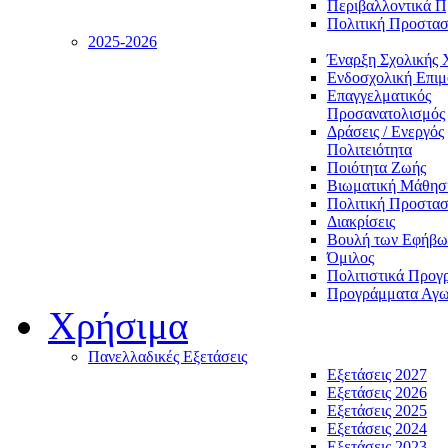
Περιβαλλοντικά 
Πολιτική Προστασ
2025-2026
Έναρξη Σχολικής 
Ενδοσχολική Επι
Επαγγελματικός
Προσανατολισμός
Δράσεις / Ενεργός
Πολιτειότητα
Ποιότητα Ζωής
Βιωματική Μάθησ
Πολιτική Προστασ
Διακρίσεις
Βουλή των Εφήβω
Όμιλος
Πολιτιστικά Προγ
Προγράμματα Αγωγ
Χρήσιμα
Πανελλαδικές Εξετάσεις
Εξετάσεις 2027
Εξετάσεις 2026
Εξετάσεις 2025
Εξετάσεις 2024
Εξετάσεις 2023