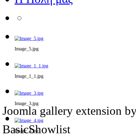
Image_5.jpg
Image_1_1.jpg
Image_3.jpg
Joomla gallery extension b
BasicShowlist
Image_4.jpg