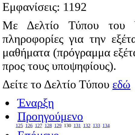
Εμφανίσεις: 1192
Με Δελτίο Τύπου του Υπ
πληροφορίες για την εξέ
μαθήματα (πρόγραμμα εξέτα
προς τους υποψηφίους).
Δείτε το Δελτίο Τύπου
εδώ
Έναρξη
Προηγούμενο
125
126
127
128
129
130
131
132
133
134