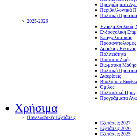
Προγράμματα Αγωγ
Περιβαλλοντικά 
Πολιτική Προστασ
2025-2026
Έναρξη Σχολικής 
Ενδοσχολική Επι
Επαγγελματικός
Προσανατολισμός
Δράσεις / Ενεργός
Πολιτειότητα
Ποιότητα Ζωής
Βιωματική Μάθησ
Πολιτική Προστασ
Διακρίσεις
Βουλή των Εφήβω
Όμιλος
Πολιτιστικά Προγ
Προγράμματα Αγωγ
Χρήσιμα
Πανελλαδικές Εξετάσεις
Εξετάσεις 2027
Εξετάσεις 2026
Εξετάσεις 2025