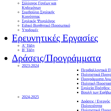
Σύλλογος Γονέων και
Κηδεμόνων
Συμβούλιο Σχολικής
Κοινότητας
Σχολικός Ψυχολόγος
Ειδικό Βοηθητικό Προσωπικό
Υποδομές
Ερευνητικές Εργασίες
Α' Τάξη
Β' Τάξη
Δράσεις/Προγράμματα
2023-2024
Περιβαλλοντικά 
Πολιτιστικά Προγ
Προγράμματα Αγωγ
Πολιτική Προστασ
Σχολεία Πρέσβεις 
Βουλή των Εφήβω
2024-2025
Δράσεις / Ενεργός
Πολιτειότητα
Πολιτιστικά Προγ